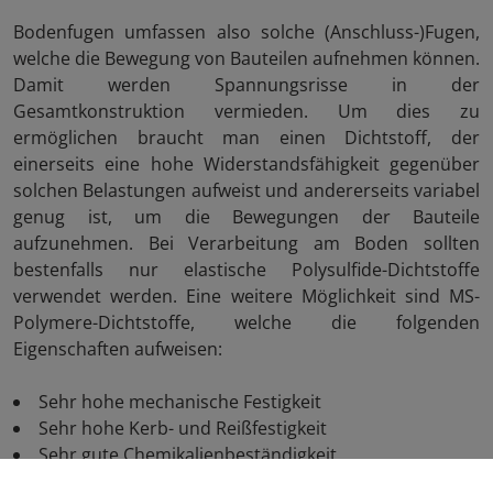
Bodenfugen umfassen also solche (Anschluss-)Fugen,
welche die Bewegung von Bauteilen aufnehmen können.
Damit werden Spannungsrisse in der
Gesamtkonstruktion vermieden. Um dies zu
ermöglichen braucht man einen Dichtstoff, der
einerseits eine hohe Widerstandsfähigkeit gegenüber
solchen Belastungen aufweist und andererseits variabel
genug ist, um die Bewegungen der Bauteile
aufzunehmen. Bei Verarbeitung am Boden sollten
bestenfalls nur elastische Polysulfide-Dichtstoffe
verwendet werden. Eine weitere Möglichkeit sind MS-
Polymere-Dichtstoffe, welche die folgenden
Eigenschaften aufweisen:
Sehr hohe mechanische Festigkeit
Sehr hohe Kerb- und Reißfestigkeit
Sehr gute Chemikalienbeständigkeit
Außergewöhnlich hohe Temperaturbeständigkeit