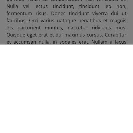
Nulla vel lectus tincidunt, tincidunt leo non,
fermentum risus. Donec tincidunt viverra dui ut
faucibus. Orci varius natoque penatibus et magnis
dis parturient montes, nascetur ridiculus mus.
Quisque eget erat et dui maximus cursus. Curabitur
et accumsan nulla, in sodales erat. Nullam a lacus
eget libero efficitur hendrerit. Proin eget tortor lacus.
[siteorigin_widget
class=“SiteOrigin_Widget_Button_Widget“]
[/siteorigin_widget]
Fugenmann GmbH
Fugenmann Partner Deutschlandweit vertreten
Telefon:
0800 0009641